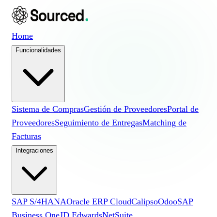
Home
Funcionalidades
Sistema de Compras
Gestión de Proveedores
Portal de
Proveedores
Seguimiento de Entregas
Matching de
Facturas
Integraciones
SAP S/4HANA
Oracle ERP Cloud
Calipso
Odoo
SAP
Business One
JD Edwards
NetSuite