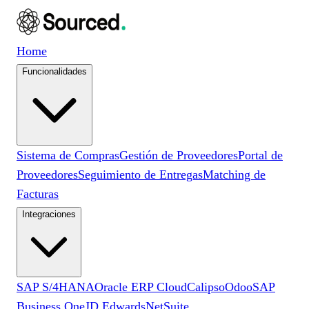
Home
Funcionalidades
Sistema de Compras
Gestión de Proveedores
Portal de
Proveedores
Seguimiento de Entregas
Matching de
Facturas
Integraciones
SAP S/4HANA
Oracle ERP Cloud
Calipso
Odoo
SAP
Business One
JD Edwards
NetSuite