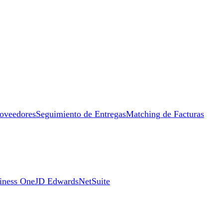
roveedores
Seguimiento de Entregas
Matching de Facturas
iness One
JD Edwards
NetSuite