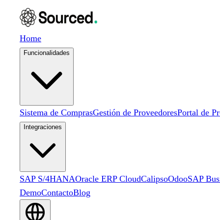
Home
Funcionalidades
Sistema de Compras
Gestión de Proveedores
Portal de P
Integraciones
SAP S/4HANA
Oracle ERP Cloud
Calipso
Odoo
SAP Bus
Demo
Contacto
Blog