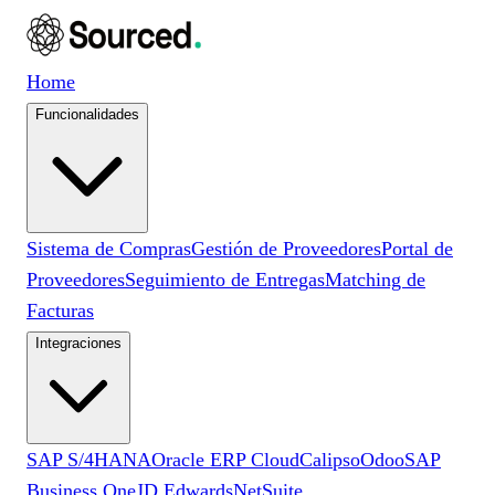
Home
Funcionalidades
Sistema de Compras
Gestión de Proveedores
Portal de
Proveedores
Seguimiento de Entregas
Matching de
Facturas
Integraciones
SAP S/4HANA
Oracle ERP Cloud
Calipso
Odoo
SAP
Business One
JD Edwards
NetSuite