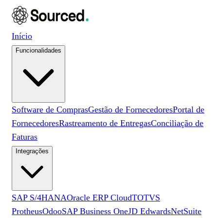
Início
Funcionalidades
Software de Compras
Gestão de Fornecedores
Portal de
Fornecedores
Rastreamento de Entregas
Conciliação de
Faturas
Integrações
SAP S/4HANA
Oracle ERP Cloud
TOTVS
Protheus
Odoo
SAP Business One
JD Edwards
NetSuite