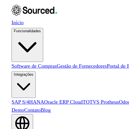
Início
Funcionalidades
Software de Compras
Gestão de Fornecedores
Portal de 
Integrações
SAP S/4HANA
Oracle ERP Cloud
TOTVS Protheus
Odo
Demo
Contato
Blog