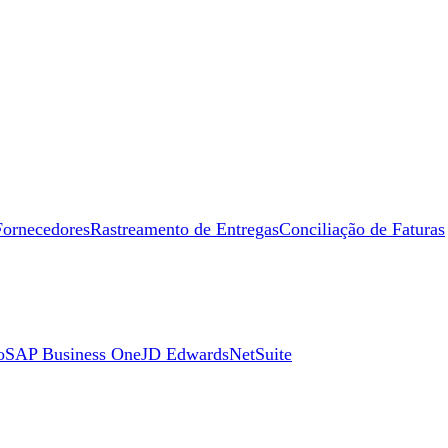
Fornecedores
Rastreamento de Entregas
Conciliação de Faturas
o
SAP Business One
JD Edwards
NetSuite