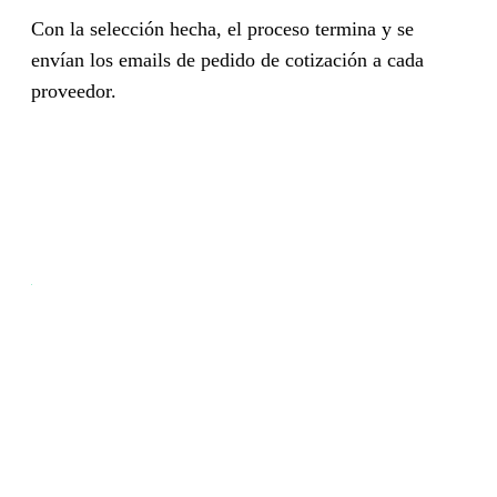
Con la selección hecha, el proceso termina y se
envían los emails de pedido de cotización a cada
proveedor.
Tu supply chain en piloto
automático.
Compras y proveedores, automatizados con IA.
Agendar demo gratuita
Ver cómo funciona