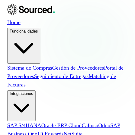
Home
Funcionalidades
Sistema de Compras
Gestión de Proveedores
Portal de
Proveedores
Seguimiento de Entregas
Matching de
Facturas
Integraciones
SAP S/4HANA
Oracle ERP Cloud
Calipso
Odoo
SAP
Business One
JD Edwards
NetSuite