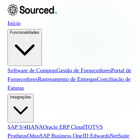
Início
Funcionalidades
Software de Compras
Gestão de Fornecedores
Portal de
Fornecedores
Rastreamento de Entregas
Conciliação de
Faturas
Integrações
SAP S/4HANA
Oracle ERP Cloud
TOTVS
Protheus
Odoo
SAP Business One
JD Edwards
NetSuite