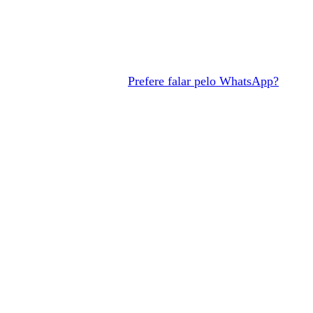
Contra os mais de USD 30.000 por ano do Coupa,
implementação em 48 horas. Agende uma
demonstração e compare você mesmo.
Agendar demo
Prefere falar pelo WhatsApp?
.